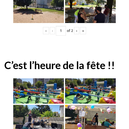
«
‹
of
2
›
»
C’est l’heure de la fête !!