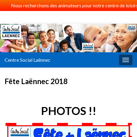
Nous recherchons des animateurs pour notre centre de loisirs 
Centre Social Laënnec
Togg
navig
Fête Laënnec 2018
PHOTOS !!