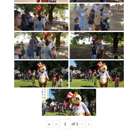
«
‹
of
2
›
»