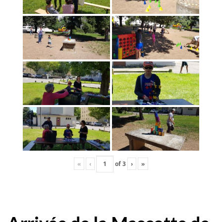
«
‹
of
3
›
»