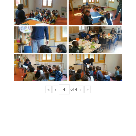
«
‹
of
4
›
»