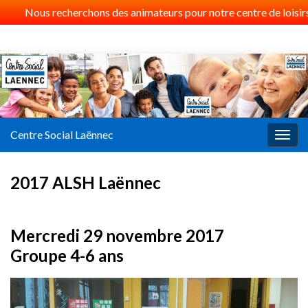
Nous recherchons des animateurs pour notre centre de loisirs 
Centre Social Laënnec
Togg
navig
2017 ALSH Laënnec
Mercredi 29 novembre 2017
Groupe 4-6 ans