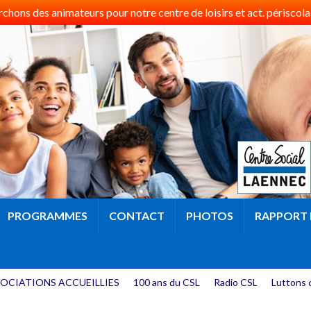
hons des animateurs pour notre centre de loisirs et act. périscolai
PROGRAMMES
CONTACT
PHOTOS
RAPPORT 
OCIATIONS ACCUEILLIES
100 ans du CSL
Radio CSL
Luttons 