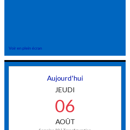
Voir en plein écran
Aujourd'hui
JEUDI
06
AOÛT