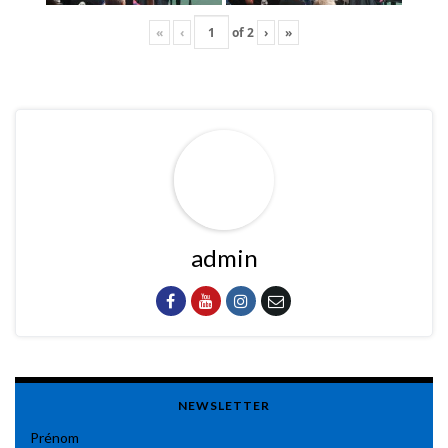
«
‹
of
2
›
»
admin
NEWSLETTER
Prénom