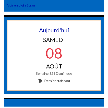
Voir en plein écran
Aujourd'hui
SAMEDI
08
AOÛT
Semaine 32 | Dominique
Dernier croissant
W