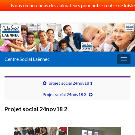
Nous recherchons des animateurs pour notre centre de loisirs 
Centre Social Laënnec
Togg
navig
projet social 24nov18 1
Projet social 24nov18 3
Projet social 24nov18 2