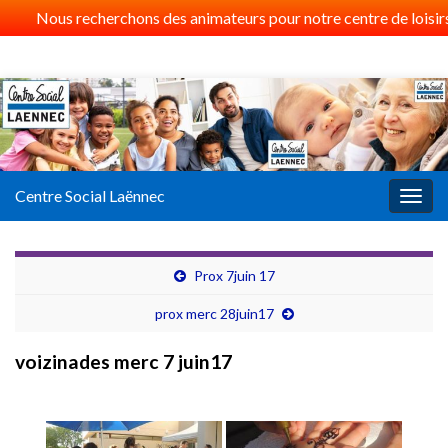
Nous recherchons des animateurs pour notre centre de loisirs 
Centre Social Laënnec
Togg
navig
Prox 7juin 17
prox merc 28juin17
voizinades merc 7 juin17