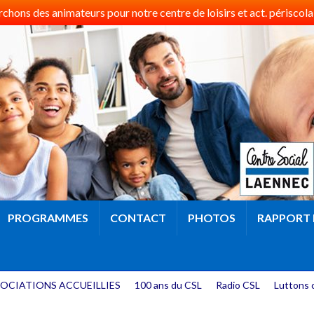
hons des animateurs pour notre centre de loisirs et act. périscolai
PROGRAMMES
CONTACT
PHOTOS
RAPPORT 
OCIATIONS ACCUEILLIES
100 ans du CSL
Radio CSL
Luttons 