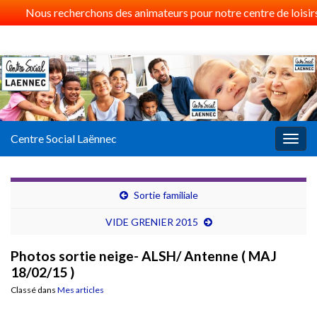
Nous recherchons des animateurs pour notre centre de loisirs 
Centre Social Laënnec
Togg
navig
Sortie familiale
VIDE GRENIER 2015
Photos sortie neige- ALSH/ Antenne ( MAJ
18/02/15 )
Classé dans
Mes articles