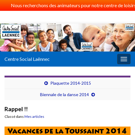
Nous recherchons des animateurs pour notre centre de loisirs 
Centre Social Laënnec
Togg
navig
Plaquette 2014-2015
Biennale de la danse 2014
Rappel !!
Classé dans
Mes articles