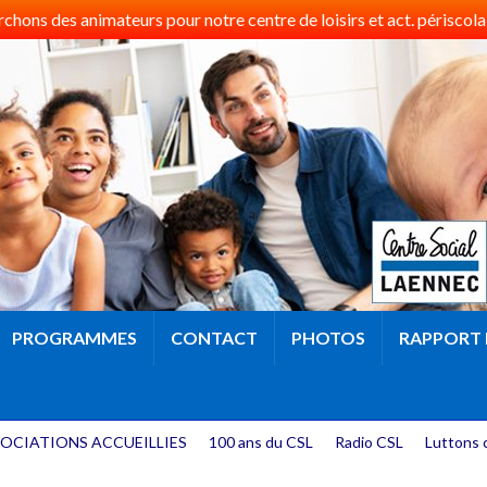
hons des animateurs pour notre centre de loisirs et act. périscolai
PROGRAMMES
CONTACT
PHOTOS
RAPPORT 
OCIATIONS ACCUEILLIES
100 ans du CSL
Radio CSL
Luttons 