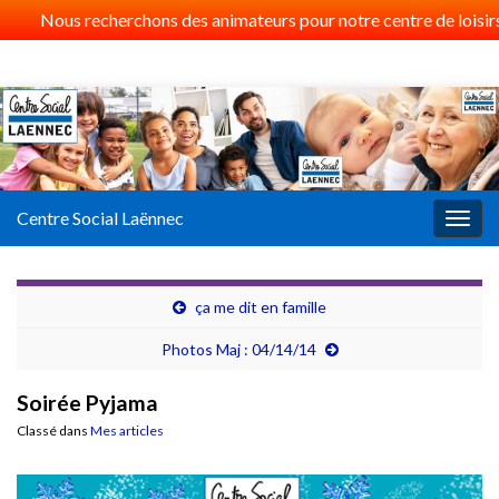
Nous recherchons des animateurs pour notre centre de loisirs 
Centre Social Laënnec
Togg
navig
ça me dit en famille
Photos Maj : 04/14/14
Soirée Pyjama
Classé dans
Mes articles