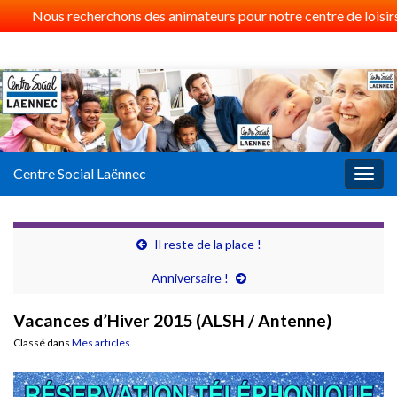
Nous recherchons des animateurs pour notre centre de loisirs 
Centre Social Laënnec
Togg
navig
Il reste de la place !
Anniversaire !
Vacances d’Hiver 2015 (ALSH / Antenne)
Classé dans
Mes articles