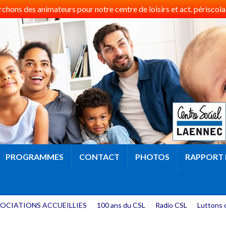
hons des animateurs pour notre centre de loisirs et act. périscolai
PROGRAMMES
CONTACT
PHOTOS
RAPPORT 
OCIATIONS ACCUEILLIES
100 ans du CSL
Radio CSL
Luttons 