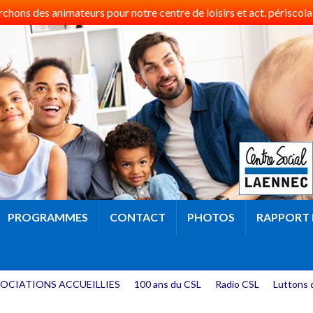
hons des animateurs pour notre centre de loisirs et act. périscolai
PROGRAMMES
CONTACT
PHOTOS
RAPPORT 
OCIATIONS ACCUEILLIES
100 ans du CSL
Radio CSL
Luttons 