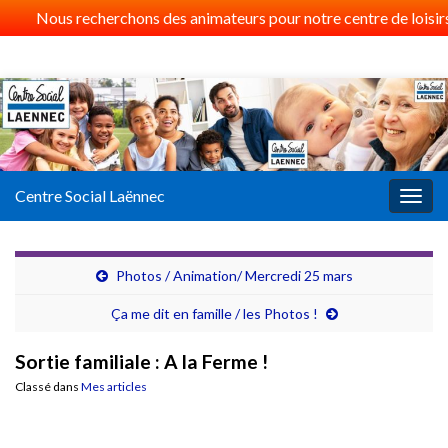
Nous recherchons des animateurs pour notre centre de loisirs 
Centre Social Laënnec
Togg
navig
Photos / Animation/ Mercredi 25 mars
Ça me dit en famille / les Photos !
Sortie familiale : A la Ferme !
Classé dans
Mes articles