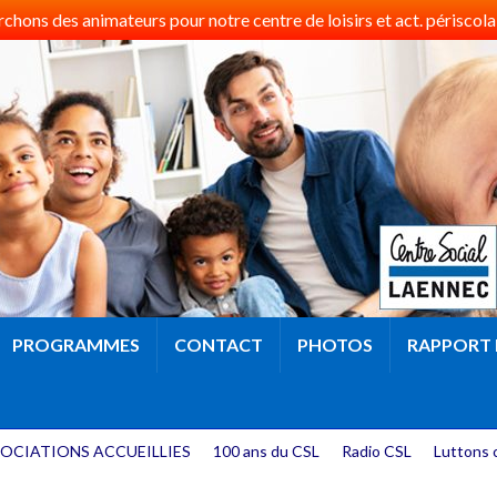
hons des animateurs pour notre centre de loisirs et act. périscolai
PROGRAMMES
CONTACT
PHOTOS
RAPPORT 
OCIATIONS ACCUEILLIES
100 ans du CSL
Radio CSL
Luttons 