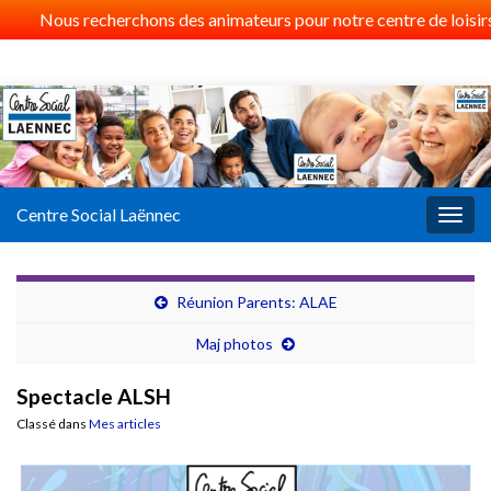
Nous recherchons des animateurs pour notre centre de loisirs 
Centre Social Laënnec
Togg
navig
Réunion Parents: ALAE
Maj photos
Spectacle ALSH
Classé dans
Mes articles