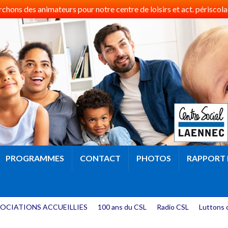
hons des animateurs pour notre centre de loisirs et act. périscolai
PROGRAMMES
CONTACT
PHOTOS
RAPPORT 
OCIATIONS ACCUEILLIES
100 ans du CSL
Radio CSL
Luttons 