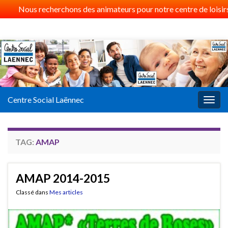
Nous recherchons des animateurs pour notre centre de loisirs 
Centre Social Laënnec
Togg
navig
TAG:
AMAP
AMAP 2014-2015
Classé dans
Mes articles