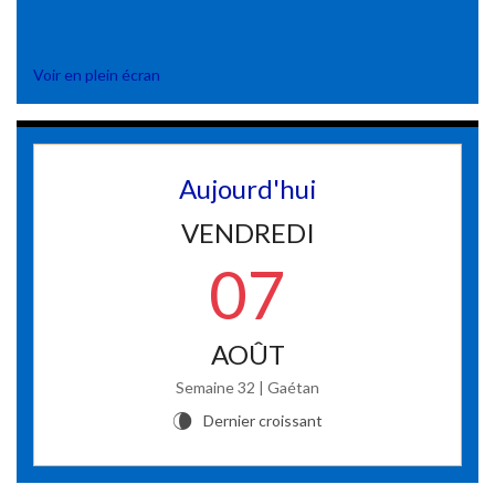
Voir en plein écran
Aujourd'hui
VENDREDI
07
AOÛT
Semaine 32 | Gaétan
Dernier croissant
V