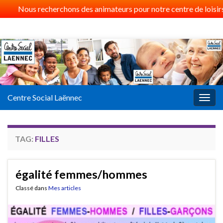
Nous recherchons des animateurs pour notre centre de loisirs 
Centre Social Laënnec
Togg
navig
TAG:
FILLES
égalité femmes/hommes
Classé dans
Mes articles