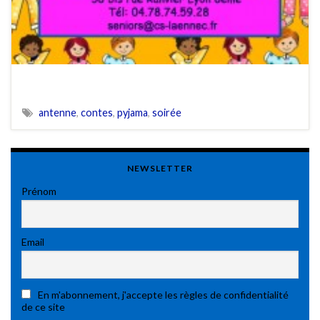
antenne
,
contes
,
pyjama
,
soirée
NEWSLETTER
Prénom
Email
En m'abonnement, j'accepte les règles de confidentialité
de ce site