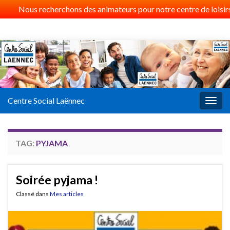
Nous recherchons des animateurs pour notre centre de loisirs 
Centre Social Laënnec
Togg
navig
TAG:
PYJAMA
Soirée pyjama !
Classé dans
Mes articles