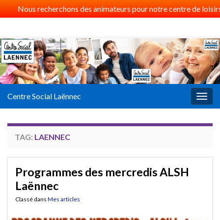
Nous recherchons des animateurs pour notre centre de loisirs 
Centre Social Laënnec
Togg
navig
TAG:
LAENNEC
Programmes des mercredis ALSH
Laënnec
Classé dans
Mes articles