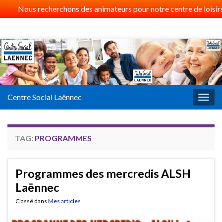
Nous recherchons des animateurs pour notre centre de loisirs 
Centre Social Laënnec
Togg
navig
TAG:
PROGRAMMES
Programmes des mercredis ALSH
Laënnec
Classé dans
Mes articles