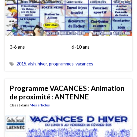
3-6 ans 6-10 ans
2015
,
alsh
,
hiver
,
programmes
,
vacances
Programme VACANCES : Animation
de proximité : ANTENNE
Classé dans
Mes articles