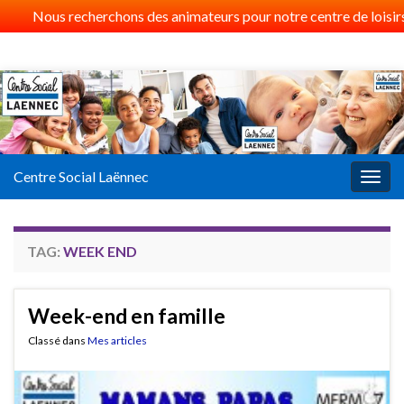
Nous recherchons des animateurs pour notre centre de loisirs 
Centre Social Laënnec
Togg
navig
TAG:
WEEK END
Week-end en famille
Classé dans
Mes articles