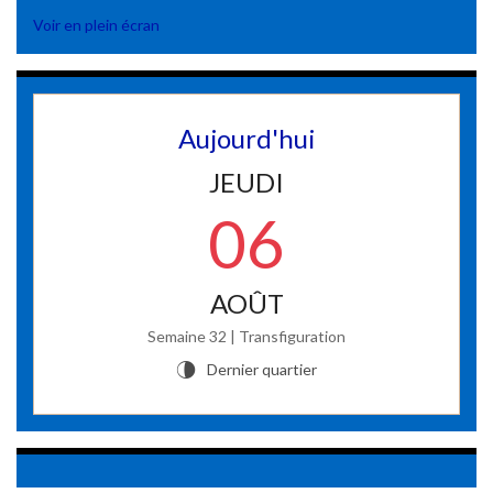
Voir en plein écran
Aujourd'hui
JEUDI
06
AOÛT
Semaine 32 | Transfiguration
Dernier quartier
U